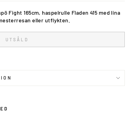
pö Fight 165cm, haspelrulle Fladen 415 med lina
mesterresan eller utflykten.
UTSÅLD
TION
MED