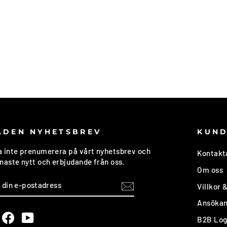
n
289
kr
Utsåld
ADEN NYHETSBREV
KUND
a inte prenumerera på vårt nyhetsbrev och
Kontakt
enaste nytt och erbjudande från oss.
Om oss
E
NUMERERA
Villkor &
Ansökan
TADRESS
nstagram
Facebook
YouTube
B2B Log