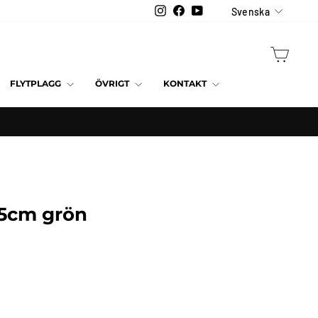
Språk
Instagram
Facebook
YouTube
Svenska
VAGN
FLYTPLAGG
ÖVRIGT
KONTAKT
65cm grön