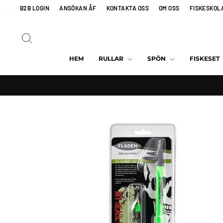
Hoppa
B2B LOGIN
ANSÖKAN ÅF
KONTAKTA OSS
OM OSS
FISKESKOL
till
innehållet
SÖK
HEM
RULLAR
SPÖN
FISKESET