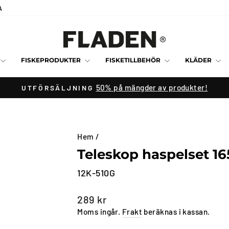
A
FISKEPRODUKTER
FISKETILLBEHÖR
KLÄDER
50% på mängder av produkter!
UTFÖRSÄLJNING
Pausa
bildspelet
Hem
/
Teleskop haspelset 1
12K-510G
Vanligt
289 kr
pris
Moms ingår.
Frakt
beräknas i kassan.