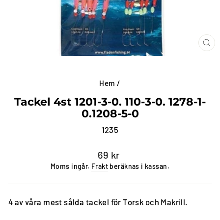
ST
(E
Hem
/
Tackel 4st 1201-3-0. 110-3-0. 1278-1-
0.1208-5-0
1235
Vanligt
69 kr
pris
Moms ingår.
Frakt
beräknas i kassan.
4 av våra mest sålda tackel för Torsk och Makrill.