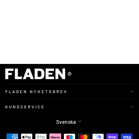
8-
5-
0
69
kr
FLADEN NYHETSBREV
KUNDSERVICE
Språk
Svenska