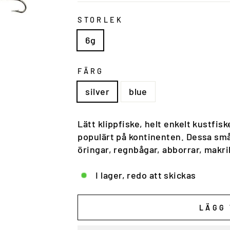
STORLEK
6g
FÄRG
silver
blue
Lätt klippfiske, helt enkelt kustfis
populärt på kontinenten. Dessa små
öringar, regnbågar, abborrar, makri
I lager, redo att skickas
LÄGG 