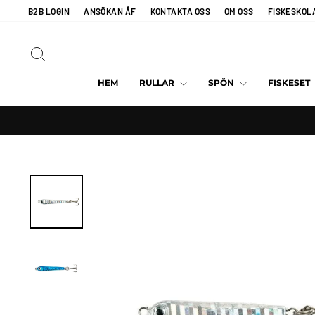
Hoppa
B2B LOGIN
ANSÖKAN ÅF
KONTAKTA OSS
OM OSS
FISKESKOL
till
innehållet
SÖK
HEM
RULLAR
SPÖN
FISKESET