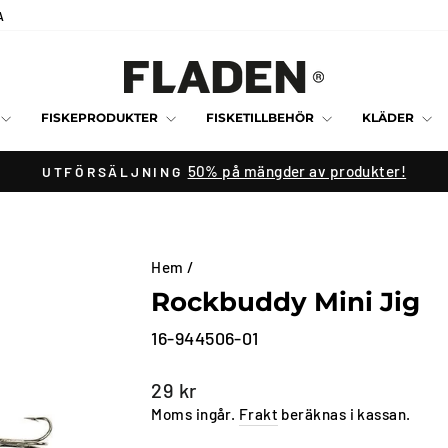
A
FISKEPRODUKTER
FISKETILLBEHÖR
KLÄDER
50% på mängder av produkter!
UTFÖRSÄLJNING
Pausa
bildspelet
Hem
/
Rockbuddy Mini Jig
16-944506-01
Vanligt
29 kr
pris
Moms ingår.
Frakt
beräknas i kassan.