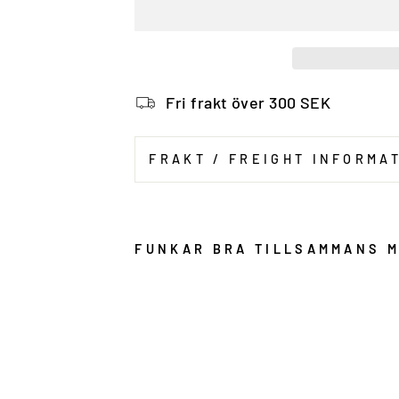
Fri frakt över 300 SEK
FRAKT / FREIGHT INFORMA
FUNKAR BRA TILLSAMMANS 
R
o
c
k
b
u