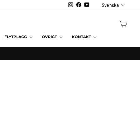
Språk
Instagram
Facebook
YouTube
Svenska
VAGN
FLYTPLAGG
ÖVRIGT
KONTAKT