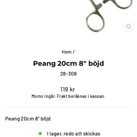
ST
(E
Hem
/
Peang 20cm 8" böjd
28-308
Vanligt
119 kr
pris
Moms ingår.
Frakt
beräknas i kassan.
Peang 20cm 8" böjd
I lager, redo att skickas