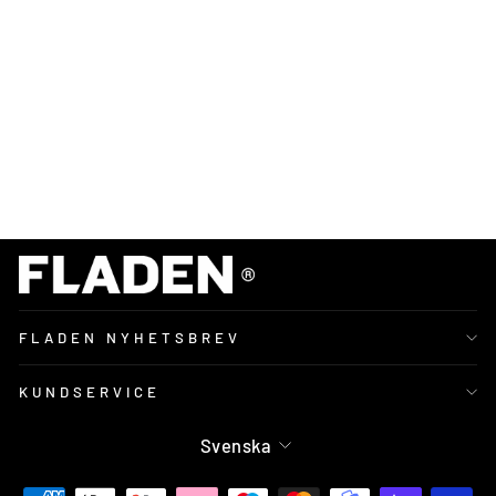
3
5
m
m
59
kr
FLADEN NYHETSBREV
KUNDSERVICE
Språk
Svenska