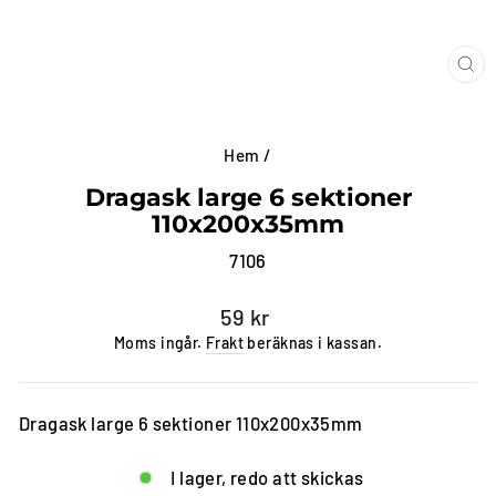
ST
(E
Hem
/
Dragask large 6 sektioner
110x200x35mm
7106
Vanligt
59 kr
pris
Moms ingår.
Frakt
beräknas i kassan.
Dragask large 6 sektioner 110x200x35mm
I lager, redo att skickas